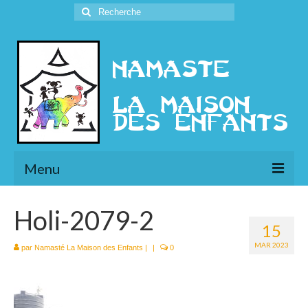
Rechercher
:
Menu
L’Association
Holi-2079-2
15
Présentation
MAR 2023
par
Namasté La Maison des Enfants
|
|
0
l’Ethique
Historique