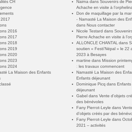
lités CH
Naima
dans
Souvenirs de Pie
rgence
Achache en visite à l’orphelin
ements
Don de maquillage par la ma
2017
- Namasté La Maison des Enf
ions
dans
Nous contacter
ions 2016
Nicole Testard
dans
Souvenir
ions 2017
Pierre Achache en visite à l’or
ions 2018
ALLONCLE CHANTAL
dans
S
ions 2019
soutien « Festi’Népal » le 22 a
ions 2020
2023 à Besayes
ions 2023
martine
dans
Mission printe
ions 2024
: les travaux commencent
sté La Maison des Enfants
Namasté La Maison des Enfa
s
Enfants déjeunant
classé
Dominique Picq
dans
Enfants
déjeunant
Gabel
dans
Vente d’objets cr
des bénévoles
Fany Pierrot-Leyle
dans
Vent
d’objets créés par des bénév
Fany Pierrot-Leyle
dans
Octo
2021 – activités