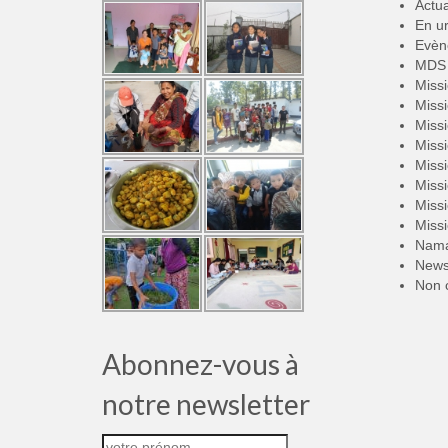
Actua
En u
Evèn
MDS 
Miss
Miss
Miss
Miss
Miss
Miss
Miss
Miss
Nama
New
Non 
Abonnez-vous à
notre newsletter