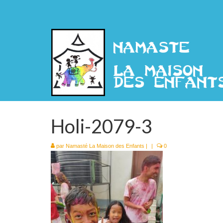
Holi-2079-3
par
Namasté La Maison des Enfants
|
|
0