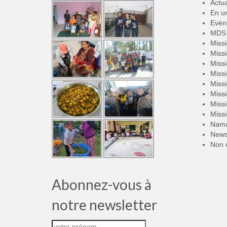
Actua
En u
Evèn
MDS 
Miss
Miss
Miss
Miss
Miss
Miss
Miss
Miss
Nama
New
Non 
Abonnez-vous à
notre newsletter