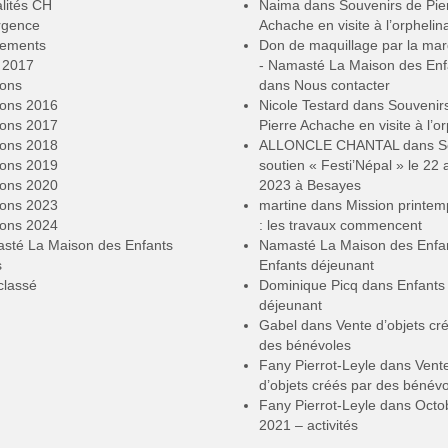
lités CH
Naima
dans
Souvenirs de Pie
rgence
Achache en visite à l’orphelin
ements
Don de maquillage par la ma
2017
- Namasté La Maison des Enf
ions
dans
Nous contacter
ions 2016
Nicole Testard
dans
Souvenir
ions 2017
Pierre Achache en visite à l’or
ions 2018
ALLONCLE CHANTAL
dans
S
ions 2019
soutien « Festi’Népal » le 22 a
ions 2020
2023 à Besayes
ions 2023
martine
dans
Mission printe
ions 2024
: les travaux commencent
sté La Maison des Enfants
Namasté La Maison des Enfa
s
Enfants déjeunant
classé
Dominique Picq
dans
Enfants
déjeunant
Gabel
dans
Vente d’objets cr
des bénévoles
Fany Pierrot-Leyle
dans
Vent
d’objets créés par des bénév
Fany Pierrot-Leyle
dans
Octo
2021 – activités