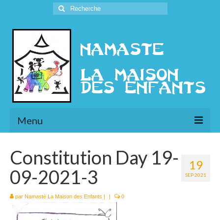
Rechercher
:
Menu
L’Association
Constitution Day 19-
19
Présentation
09-2021-3
SEP 2021
l’Ethique
par
Namasté La Maison des Enfants
|
|
0
Historique