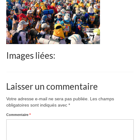
Le Népal
Documents
Parrainages
Missions 2023
Images liées:
Actualités
Nous contacter
Laisser un commentaire
Votre adresse e-mail ne sera pas publiée.
Les champs
obligatoires sont indiqués avec
*
Commentaire
*