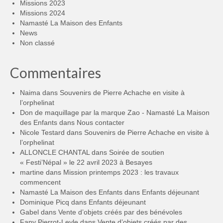
Missions 2023
Missions 2024
Namasté La Maison des Enfants
News
Non classé
Commentaires
Naima
dans
Souvenirs de Pierre Achache en visite à
l’orphelinat
Don de maquillage par la marque Zao - Namasté La Maison
des Enfants
dans
Nous contacter
Nicole Testard
dans
Souvenirs de Pierre Achache en visite à
l’orphelinat
ALLONCLE CHANTAL
dans
Soirée de soutien
« Festi’Népal » le 22 avril 2023 à Besayes
martine
dans
Mission printemps 2023 : les travaux
commencent
Namasté La Maison des Enfants
dans
Enfants déjeunant
Dominique Picq
dans
Enfants déjeunant
Gabel
dans
Vente d’objets créés par des bénévoles
Fany Pierrot-Leyle
dans
Vente d’objets créés par des