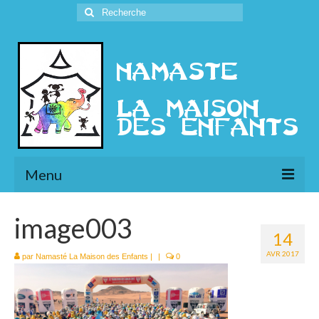
Rechercher
:
Menu
L’Association
image003
14
Présentation
AVR 2017
par
Namasté La Maison des Enfants
|
|
0
l’Ethique
Historique