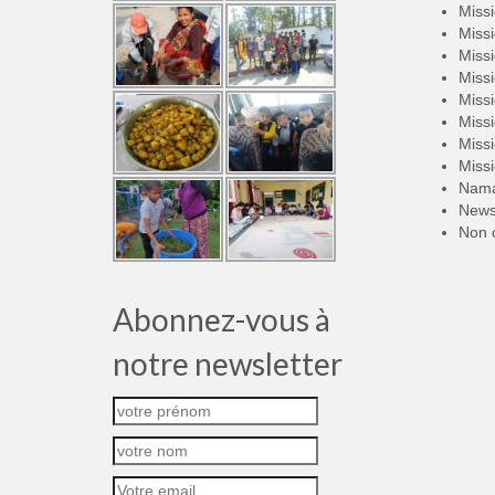
Miss
Miss
Miss
Miss
Miss
Miss
Miss
Miss
Nama
New
Non 
Abonnez-vous à
notre newsletter