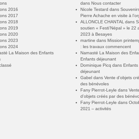
ions
dans
Nous contacter
ions 2016
Nicole Testard
dans
Souvenir
ions 2017
Pierre Achache en visite à l’or
ions 2018
ALLONCLE CHANTAL
dans
S
ions 2019
soutien « Festi’Népal » le 22 a
ions 2020
2023 à Besayes
ions 2023
martine
dans
Mission printe
ions 2024
: les travaux commencent
sté La Maison des Enfants
Namasté La Maison des Enfa
s
Enfants déjeunant
classé
Dominique Picq
dans
Enfants
déjeunant
Gabel
dans
Vente d’objets cr
des bénévoles
Fany Pierrot-Leyle
dans
Vent
d’objets créés par des bénév
Fany Pierrot-Leyle
dans
Octo
2021 – activités