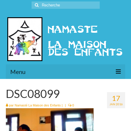
Rechercher
:
Menu
L’Association
DSC08099
17
Présentation
JAN 2016
par
Namasté La Maison des Enfants
|
|
0
l’Ethique
Historique