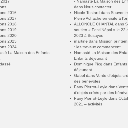
2017
- Namasté La Maison des Enf
ions
dans
Nous contacter
ions 2016
Nicole Testard
dans
Souvenir
ions 2017
Pierre Achache en visite à l’or
ions 2018
ALLONCLE CHANTAL
dans
S
ions 2019
soutien « Festi’Népal » le 22 a
ions 2020
2023 à Besayes
ions 2023
martine
dans
Mission printe
ions 2024
: les travaux commencent
sté La Maison des Enfants
Namasté La Maison des Enfa
s
Enfants déjeunant
classé
Dominique Picq
dans
Enfants
déjeunant
Gabel
dans
Vente d’objets cr
des bénévoles
Fany Pierrot-Leyle
dans
Vent
d’objets créés par des bénév
Fany Pierrot-Leyle
dans
Octo
2021 – activités