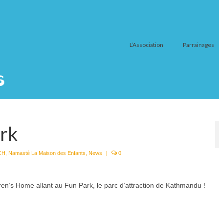
L’Association
Parrainages
ark
 CH
,
Namasté La Maison des Enfants
,
News
|
0
ldren’s Home allant au Fun Park, le parc d’attraction de Kathmandu !