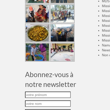
MDS 
Miss
Miss
Miss
Miss
Miss
Miss
Miss
Miss
Nama
New
Non 
Abonnez-vous à
notre newsletter