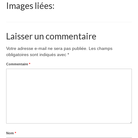
Images liées:
Le Népal
Documents
Parrainages
Laisser un commentaire
Missions 2023
Votre adresse e-mail ne sera pas publiée.
Les champs
obligatoires sont indiqués avec
*
Actualités
Commentaire
*
Nous contacter
Nom
*