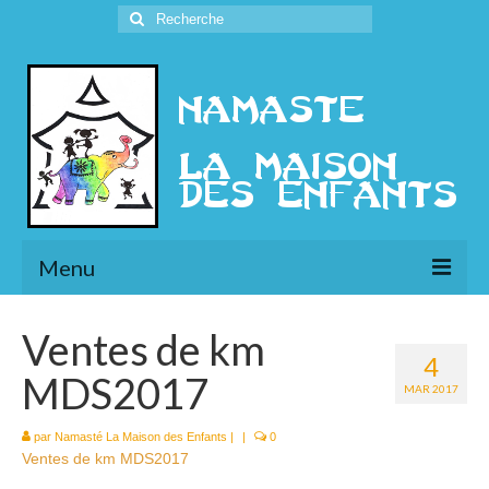
Rechercher
:
Menu
L’Association
Ventes de km
4
Présentation
MDS2017
MAR 2017
l’Ethique
par
Namasté La Maison des Enfants
|
|
0
Ventes de km MDS2017
Historique