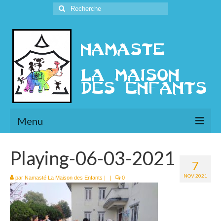
Rechercher
:
Menu
L’Association
Playing-06-03-2021
7
Présentation
NOV 2021
par
Namasté La Maison des Enfants
|
|
0
l’Ethique
Historique