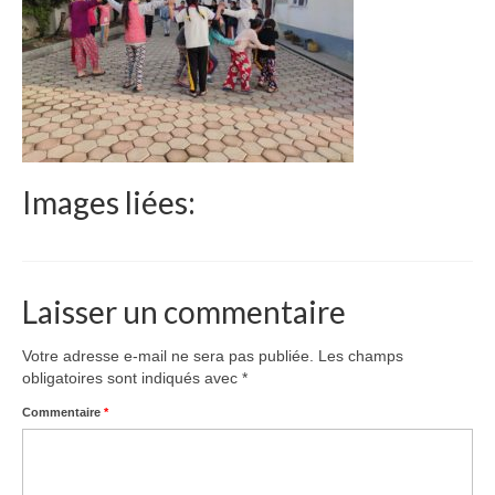
Le Népal
Documents
Parrainages
Missions 2023
Images liées:
Actualités
Nous contacter
Laisser un commentaire
Votre adresse e-mail ne sera pas publiée.
Les champs
obligatoires sont indiqués avec
*
Commentaire
*