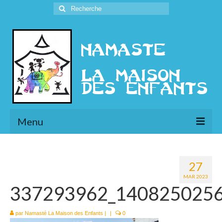
Rechercher
:
Menu
L’Association
27
Présentation
MAR 2023
337293962_140825025
l’Ethique
Historique
par
Namasté La Maison des Enfants
|
|
0