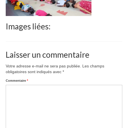
Le Népal
Documents
Images liées:
Parrainages
Missions 2023
Actualités
Laisser un commentaire
Nous contacter
Votre adresse e-mail ne sera pas publiée.
Les champs
obligatoires sont indiqués avec
*
Commentaire
*