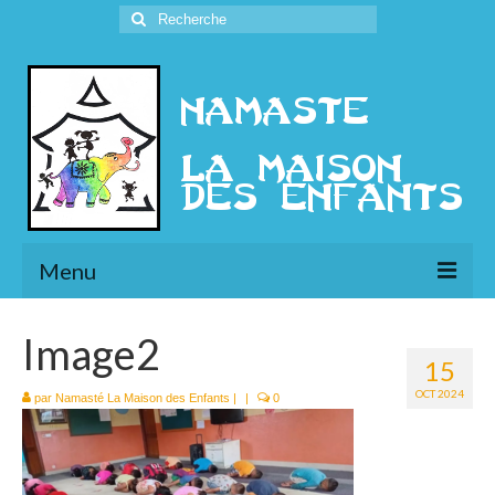
Rechercher
:
Menu
L’Association
Image2
15
Présentation
OCT 2024
par
Namasté La Maison des Enfants
|
|
0
l’Ethique
Historique