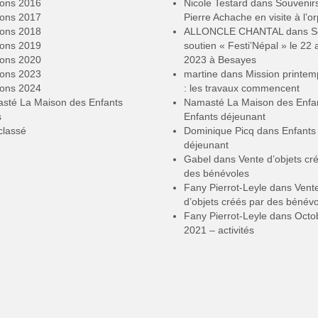
ions 2016
Nicole Testard
dans
Souvenir
ions 2017
Pierre Achache en visite à l’or
ions 2018
ALLONCLE CHANTAL
dans
S
ions 2019
soutien « Festi’Népal » le 22 a
ions 2020
2023 à Besayes
ions 2023
martine
dans
Mission printe
ions 2024
: les travaux commencent
sté La Maison des Enfants
Namasté La Maison des Enfa
s
Enfants déjeunant
classé
Dominique Picq
dans
Enfants
déjeunant
Gabel
dans
Vente d’objets cr
des bénévoles
Fany Pierrot-Leyle
dans
Vent
d’objets créés par des bénév
Fany Pierrot-Leyle
dans
Octo
2021 – activités