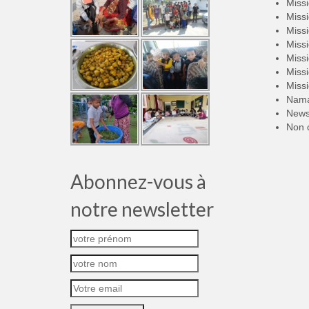
Miss
Miss
Miss
Miss
Miss
Miss
Miss
Nama
New
Non 
Abonnez-vous à
notre newsletter