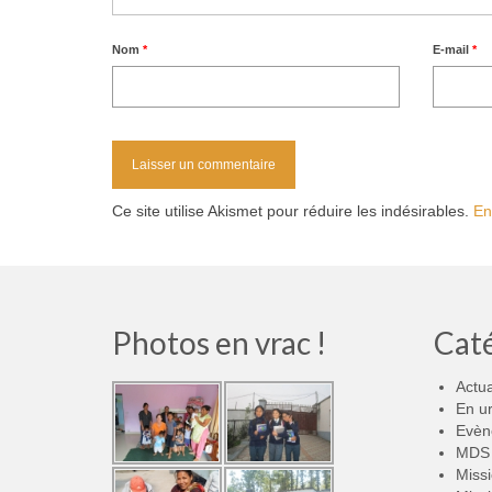
Nom
*
E-mail
*
Ce site utilise Akismet pour réduire les indésirables.
En
Photos en vrac !
Cat
Actua
En u
Evèn
MDS 
Miss