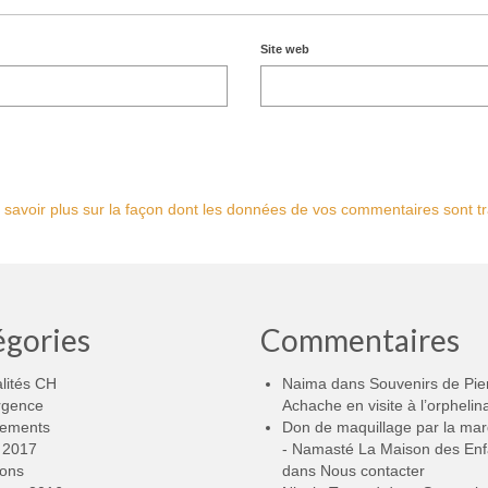
Site web
 savoir plus sur la façon dont les données de vos commentaires sont tr
égories
Commentaires
lités CH
Naima
dans
Souvenirs de Pie
rgence
Achache en visite à l’orphelin
ements
Don de maquillage par la ma
2017
- Namasté La Maison des Enf
ions
dans
Nous contacter