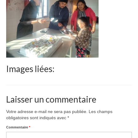
Le Népal
Documents
Parrainages
Missions 2023
Actualités
Images liées:
Nous contacter
Laisser un commentaire
Votre adresse e-mail ne sera pas publiée.
Les champs
obligatoires sont indiqués avec
*
Commentaire
*