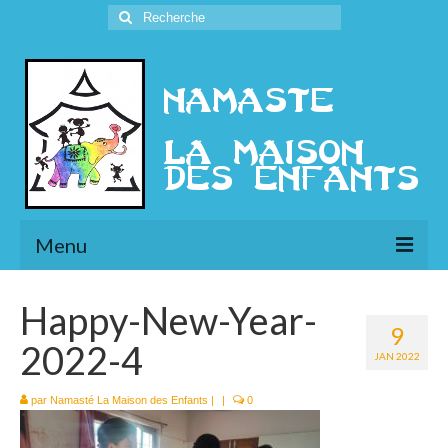
Rechercher
:
Menu
L’Association
Happy-New-Year-
9
Présentation
2022-4
JAN 2022
l’Ethique
par
Namasté La Maison des Enfants
|
|
0
Historique