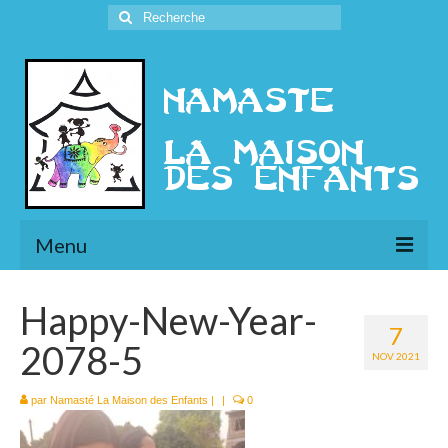
Rechercher
:
Menu
L’Association
Happy-New-Year-
7
Présentation
2078-5
NOV 2021
l’Ethique
par
Namasté La Maison des Enfants
|
|
0
Historique