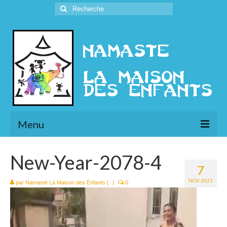
Rechercher
:
Menu
L’Association
New-Year-2078-4
7
Présentation
NOV 2021
par
Namasté La Maison des Enfants
|
|
0
Lecteur
l’Ethique
vidéo
Historique