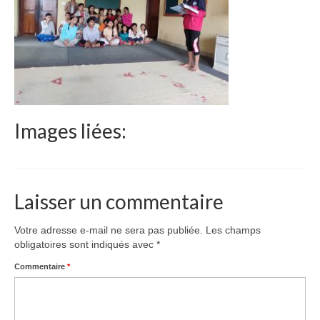
Le Népal
Documents
Parrainages
Missions 2023
Images liées:
Actualités
Nous contacter
Laisser un commentaire
Votre adresse e-mail ne sera pas publiée.
Les champs
obligatoires sont indiqués avec
*
Commentaire
*