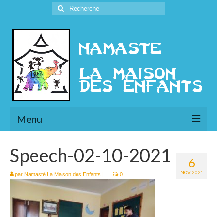
Rechercher
:
Menu
L’Association
Speech-02-10-2021
6
Présentation
NOV 2021
par
Namasté La Maison des Enfants
|
|
0
l’Ethique
Historique