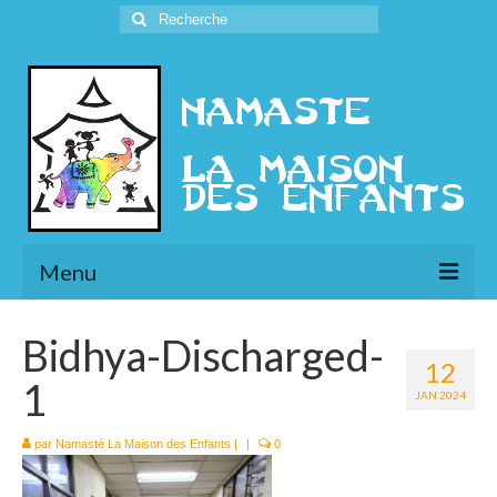
Rechercher
:
Menu
L’Association
Bidhya-Discharged-
12
Présentation
1
JAN 2024
l’Ethique
par
Namasté La Maison des Enfants
|
|
0
Historique