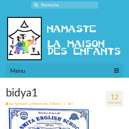
Rechercher
:
Menu
L’Association
bidya1
12
Présentation
FÉV 2023
par
Namasté La Maison des Enfants
|
|
0
l’Ethique
Historique