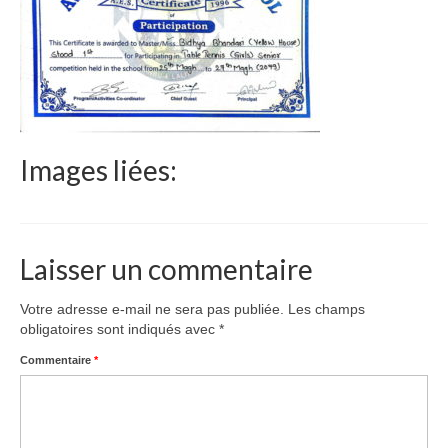
Le Népal
Documents
Parrainages
Missions 2023
Images liées:
Actualités
Nous contacter
Laisser un commentaire
Votre adresse e-mail ne sera pas publiée.
Les champs
obligatoires sont indiqués avec
*
Commentaire
*