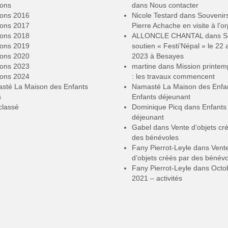
ions
dans
Nous contacter
ions 2016
Nicole Testard
dans
Souvenir
ions 2017
Pierre Achache en visite à l’or
ions 2018
ALLONCLE CHANTAL
dans
S
ions 2019
soutien « Festi’Népal » le 22 a
ions 2020
2023 à Besayes
ions 2023
martine
dans
Mission printe
ions 2024
: les travaux commencent
sté La Maison des Enfants
Namasté La Maison des Enfa
s
Enfants déjeunant
classé
Dominique Picq
dans
Enfants
déjeunant
Gabel
dans
Vente d’objets cr
des bénévoles
Fany Pierrot-Leyle
dans
Vent
d’objets créés par des bénév
Fany Pierrot-Leyle
dans
Octo
2021 – activités