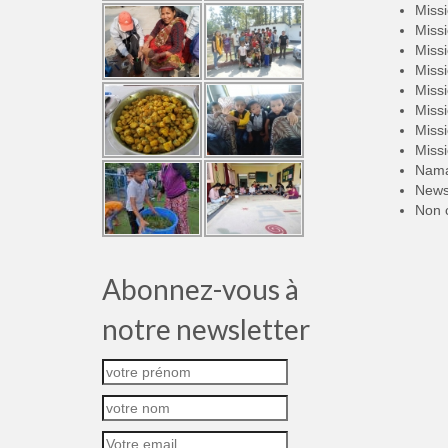
Miss
Miss
Miss
Miss
Miss
Miss
Miss
Miss
Nama
New
Non 
Abonnez-vous à
notre newsletter