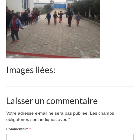
Le Népal
Documents
Parrainages
Missions 2023
Actualités
Images liées:
Nous contacter
Laisser un commentaire
Votre adresse e-mail ne sera pas publiée.
Les champs
obligatoires sont indiqués avec
*
Commentaire
*