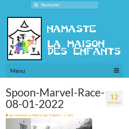
Rechercher
:
Menu
L’Association
Spoon-Marvel-Race-
12
Présentation
08-01-2022
AVR 2022
l’Ethique
par
Namasté La Maison des Enfants
|
|
0
Historique