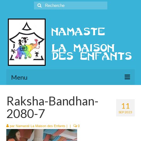
Rechercher
:
Menu
L’Association
Raksha-Bandhan-
11
Présentation
2080-7
SEP 2023
l’Ethique
par
Namasté La Maison des Enfants
|
|
0
Historique