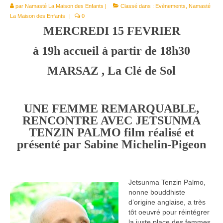
par
Namasté La Maison des Enfants
Le Népal
|
Classé dans :
Evènements
,
Namasté
La Maison des Enfants
|
0
Documents
MERCREDI 15 FEVRIER
Parrainages
à 19h accueil à partir de 18h30
Missions 2023
MARSAZ , La Clé de Sol
Actualités
UNE FEMME REMARQUABLE,
Nous contacter
RENCONTRE AVEC JETSUNMA
TENZIN PALMO film réalisé et
présenté par Sabine Michelin-Pigeon
Jetsunma Tenzin Palmo,
nonne bouddhiste
d’origine anglaise, a très
tôt oeuvré pour réintégrer
la juste place des femmes