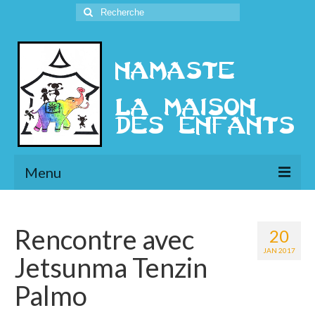
Rechercher
:
Menu
L’Association
Rencontre avec
20
Présentation
JAN 2017
Jetsunma Tenzin
l’Ethique
Palmo
Historique