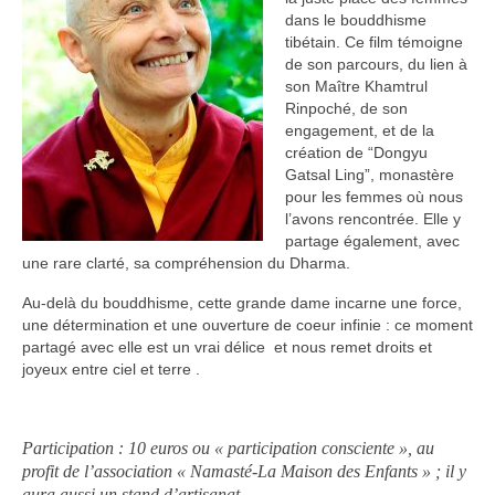
dans le bouddhisme
tibétain. Ce film témoigne
de son parcours, du lien à
son Maître Khamtrul
Rinpoché, de son
engagement, et de la
création de “Dongyu
Gatsal Ling”, monastère
pour les femmes où nous
l’avons rencontrée. Elle y
partage également, avec
une rare clarté, sa compréhension du Dharma.
Au-delà du bouddhisme, cette grande dame incarne une force,
une détermination et une ouverture de coeur infinie : ce moment
partagé avec elle est un vrai délice et nous remet droits et
joyeux entre ciel et terre .
Participation : 10 euros ou « participation consciente », au
profit de l’association « Namasté-La Maison des Enfants » ; il y
aura aussi un stand d’artisanat