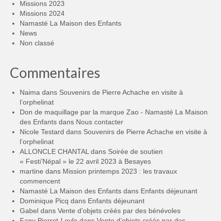
Missions 2023
Missions 2024
Namasté La Maison des Enfants
News
Non classé
Commentaires
Naima
dans
Souvenirs de Pierre Achache en visite à
l’orphelinat
Don de maquillage par la marque Zao - Namasté La Maison
des Enfants
dans
Nous contacter
Nicole Testard
dans
Souvenirs de Pierre Achache en visite à
l’orphelinat
ALLONCLE CHANTAL
dans
Soirée de soutien
« Festi’Népal » le 22 avril 2023 à Besayes
martine
dans
Mission printemps 2023 : les travaux
commencent
Namasté La Maison des Enfants
dans
Enfants déjeunant
Dominique Picq
dans
Enfants déjeunant
Gabel
dans
Vente d’objets créés par des bénévoles
Fany Pierrot-Leyle
dans
Vente d’objets créés par des