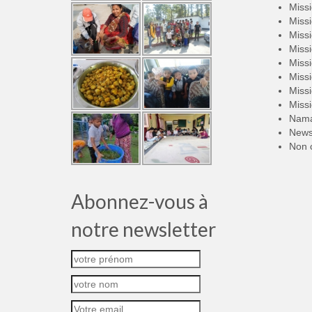
Miss
Miss
Miss
Miss
Miss
Miss
Miss
Miss
Nama
New
Non 
Abonnez-vous à
notre newsletter