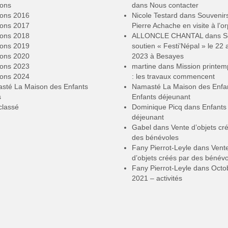
ions
dans
Nous contacter
ions 2016
Nicole Testard
dans
Souvenir
ions 2017
Pierre Achache en visite à l’or
ions 2018
ALLONCLE CHANTAL
dans
S
ions 2019
soutien « Festi’Népal » le 22 a
ions 2020
2023 à Besayes
ions 2023
martine
dans
Mission printe
ions 2024
: les travaux commencent
sté La Maison des Enfants
Namasté La Maison des Enfa
s
Enfants déjeunant
classé
Dominique Picq
dans
Enfants
déjeunant
Gabel
dans
Vente d’objets cr
des bénévoles
Fany Pierrot-Leyle
dans
Vent
d’objets créés par des bénév
Fany Pierrot-Leyle
dans
Octo
2021 – activités