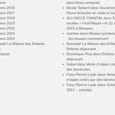
ions
dans
Nous contacter
ions 2016
Nicole Testard
dans
Souvenir
ions 2017
Pierre Achache en visite à l’or
ions 2018
ALLONCLE CHANTAL
dans
S
ions 2019
soutien « Festi’Népal » le 22 a
ions 2020
2023 à Besayes
ions 2023
martine
dans
Mission printe
ions 2024
: les travaux commencent
sté La Maison des Enfants
Namasté La Maison des Enfa
s
Enfants déjeunant
classé
Dominique Picq
dans
Enfants
déjeunant
Gabel
dans
Vente d’objets cr
des bénévoles
Fany Pierrot-Leyle
dans
Vent
d’objets créés par des bénév
Fany Pierrot-Leyle
dans
Octo
2021 – activités