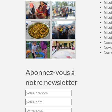
Miss
Miss
Miss
Miss
Miss
Miss
Miss
Miss
Nama
New
Non 
Abonnez-vous à
notre newsletter