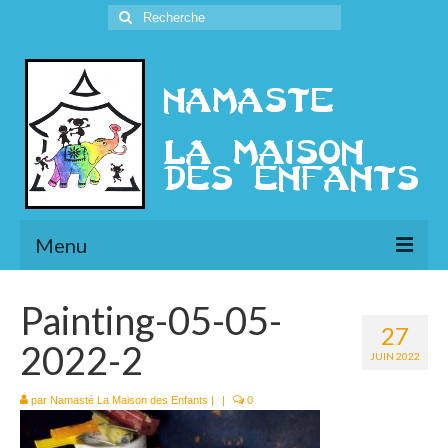
Rechercher
:
Menu
L’Association
Painting-05-05-
27
Présentation
2022-2
JUIN 2022
l’Ethique
par
Namasté La Maison des Enfants
|
|
0
Historique