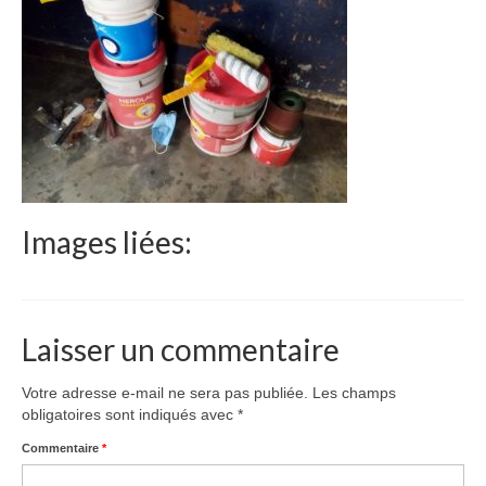
Le Népal
Documents
Parrainages
Missions 2023
Actualités
Images liées:
Nous contacter
Laisser un commentaire
Votre adresse e-mail ne sera pas publiée.
Les champs
obligatoires sont indiqués avec
*
Commentaire
*