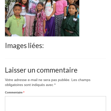
Le Népal
Documents
Parrainages
Missions 2023
Images liées:
Actualités
Nous contacter
Laisser un commentaire
Votre adresse e-mail ne sera pas publiée.
Les champs
obligatoires sont indiqués avec
*
Commentaire
*