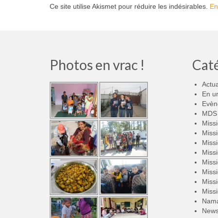
Ce site utilise Akismet pour réduire les indésirables.
En
Photos en vrac !
Cat
Actua
En u
Evèn
MDS 
Miss
Miss
Miss
Miss
Miss
Miss
Miss
Miss
Nama
New