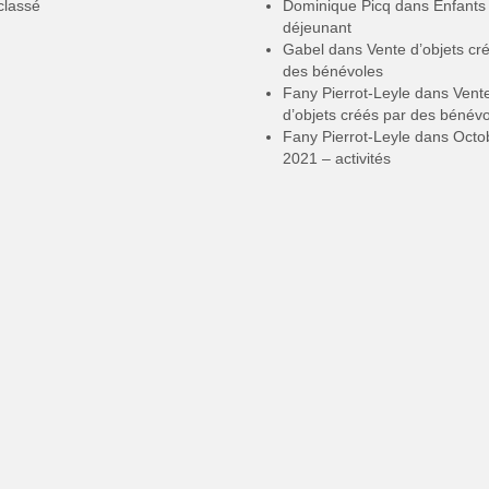
classé
Dominique Picq
dans
Enfants
déjeunant
Gabel
dans
Vente d’objets cr
des bénévoles
Fany Pierrot-Leyle
dans
Vent
d’objets créés par des bénév
Fany Pierrot-Leyle
dans
Octo
2021 – activités