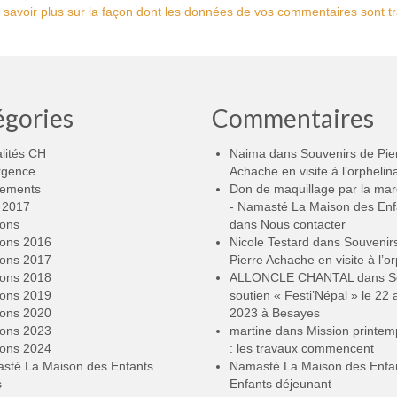
 savoir plus sur la façon dont les données de vos commentaires sont tr
égories
Commentaires
lités CH
Naima
dans
Souvenirs de Pie
rgence
Achache en visite à l’orphelin
ements
Don de maquillage par la ma
2017
- Namasté La Maison des Enf
ions
dans
Nous contacter
ions 2016
Nicole Testard
dans
Souvenir
ions 2017
Pierre Achache en visite à l’or
ions 2018
ALLONCLE CHANTAL
dans
S
ions 2019
soutien « Festi’Népal » le 22 a
ions 2020
2023 à Besayes
ions 2023
martine
dans
Mission printe
ions 2024
: les travaux commencent
sté La Maison des Enfants
Namasté La Maison des Enfa
s
Enfants déjeunant