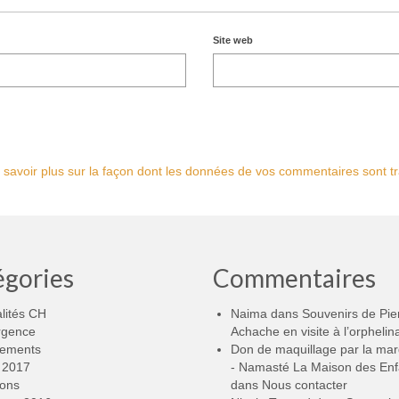
Site web
 savoir plus sur la façon dont les données de vos commentaires sont tr
égories
Commentaires
lités CH
Naima
dans
Souvenirs de Pie
rgence
Achache en visite à l’orphelin
ements
Don de maquillage par la ma
2017
- Namasté La Maison des Enf
ions
dans
Nous contacter