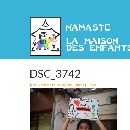
DSC_3742
par
Namasté La Maison des Enfants
|
|
0