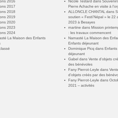
ions 2016
Nicole Testard
dans
Souvenir
ions 2017
Pierre Achache en visite à l’or
ions 2018
ALLONCLE CHANTAL
dans
S
ions 2019
soutien « Festi’Népal » le 22 a
ions 2020
2023 à Besayes
ions 2023
martine
dans
Mission printe
ions 2024
: les travaux commencent
sté La Maison des Enfants
Namasté La Maison des Enfa
s
Enfants déjeunant
classé
Dominique Picq
dans
Enfants
déjeunant
Gabel
dans
Vente d’objets cr
des bénévoles
Fany Pierrot-Leyle
dans
Vent
d’objets créés par des bénév
Fany Pierrot-Leyle
dans
Octo
2021 – activités