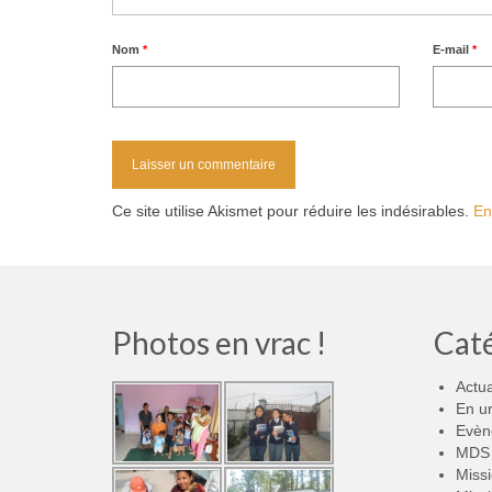
Nom
*
E-mail
*
Ce site utilise Akismet pour réduire les indésirables.
En
Photos en vrac !
Cat
Actua
En u
Evèn
MDS 
Miss