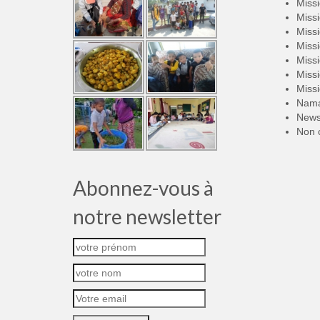
Miss
Miss
Miss
Miss
Miss
Miss
Miss
Nama
New
Non 
Abonnez-vous à
notre newsletter