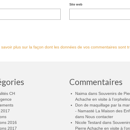
Site web
 savoir plus sur la façon dont les données de vos commentaires sont tr
égories
Commentaires
lités CH
Naima
dans
Souvenirs de Pie
rgence
Achache en visite à l’orphelin
ements
Don de maquillage par la ma
2017
- Namasté La Maison des Enf
ions
dans
Nous contacter
ions 2016
Nicole Testard
dans
Souvenir
ions 2017
Pierre Achache en visite à l’or