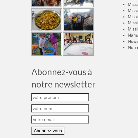
Miss
Miss
Miss
Miss
Miss
Nama
New
Non 
Abonnez-vous à
notre newsletter