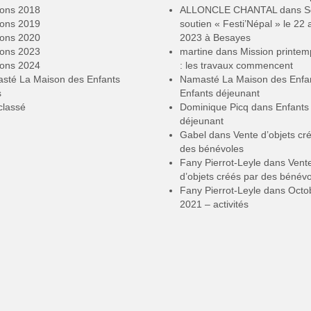
ions 2018
ALLONCLE CHANTAL
dans
S
ions 2019
soutien « Festi’Népal » le 22 a
ions 2020
2023 à Besayes
ions 2023
martine
dans
Mission printe
ions 2024
: les travaux commencent
sté La Maison des Enfants
Namasté La Maison des Enfa
s
Enfants déjeunant
classé
Dominique Picq
dans
Enfants
déjeunant
Gabel
dans
Vente d’objets cr
des bénévoles
Fany Pierrot-Leyle
dans
Vent
d’objets créés par des bénév
Fany Pierrot-Leyle
dans
Octo
2021 – activités