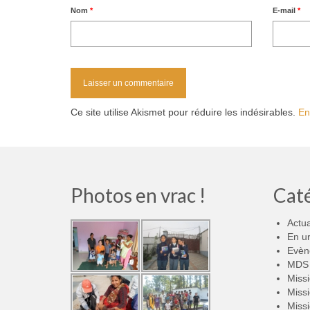
Nom
*
E-mail
*
Ce site utilise Akismet pour réduire les indésirables.
En
Photos en vrac !
Cat
Actua
En u
Evèn
MDS 
Miss
Miss
Miss