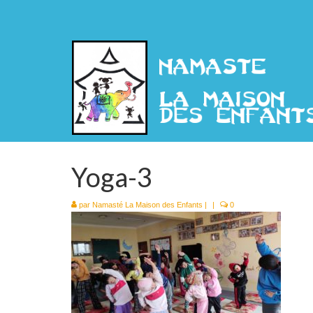
Yoga-3
par
Namasté La Maison des Enfants
|
|
0