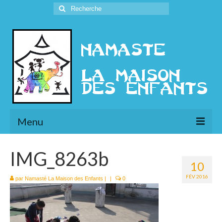
Rechercher
:
Menu
L’Association
IMG_8263b
10
Présentation
FÉV 2016
par
Namasté La Maison des Enfants
|
|
0
l’Ethique
Historique