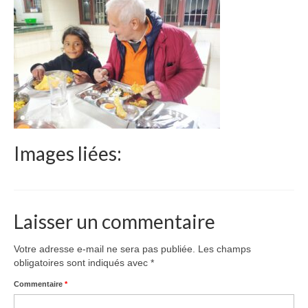
Le Népal
Documents
Parrainages
Missions 2023
Actualités
Images liées:
Nous contacter
Laisser un commentaire
Votre adresse e-mail ne sera pas publiée.
Les champs
obligatoires sont indiqués avec
*
Commentaire
*