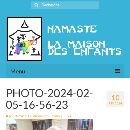
Rechercher
:
Menu
L’Association
PHOTO-2024-02-
10
Présentation
05-16-56-23
FÉV 2024
l’Ethique
par
Namasté La Maison des Enfants
|
|
0
Historique