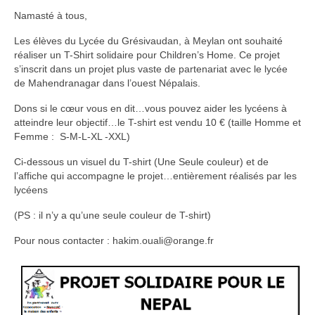
Le Népal
Namasté à tous,
Documents
Les élèves du Lycée du Grésivaudan, à Meylan ont souhaité
réaliser un T-Shirt solidaire pour Children’s Home. Ce projet
Parrainages
s’inscrit dans un projet plus vaste de partenariat avec le lycée
de Mahendranagar dans l’ouest Népalais.
Missions 2023
Dons si le cœur vous en dit…vous pouvez aider les lycéens à
atteindre leur objectif…le T-shirt est vendu 10 € (taille Homme et
Actualités
Femme : S-M-L-XL -XXL)
Nous contacter
Ci-dessous un visuel du T-shirt (Une Seule couleur) et de
l’affiche qui accompagne le projet…entièrement réalisés par les
lycéens
(PS : il n’y a qu’une seule couleur de T-shirt)
Pour nous contacter : hakim.ouali@orange.fr