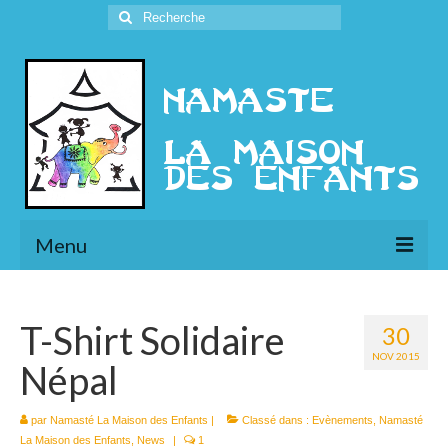
Rechercher
:
Menu
L’Association
T-Shirt Solidaire
30
Présentation
NOV 2015
Népal
l’Ethique
Historique
par
Namasté La Maison des Enfants
|
Classé dans :
Evènements
,
Namasté
La Maison des Enfants
,
News
|
1