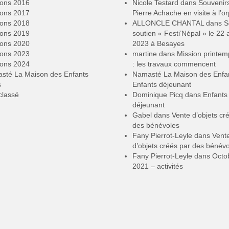
ions 2016
Nicole Testard
dans
Souvenir
ions 2017
Pierre Achache en visite à l’or
ions 2018
ALLONCLE CHANTAL
dans
S
ions 2019
soutien « Festi’Népal » le 22 a
ions 2020
2023 à Besayes
ions 2023
martine
dans
Mission printe
ions 2024
: les travaux commencent
sté La Maison des Enfants
Namasté La Maison des Enfa
s
Enfants déjeunant
classé
Dominique Picq
dans
Enfants
déjeunant
Gabel
dans
Vente d’objets cr
des bénévoles
Fany Pierrot-Leyle
dans
Vent
d’objets créés par des bénév
Fany Pierrot-Leyle
dans
Octo
2021 – activités