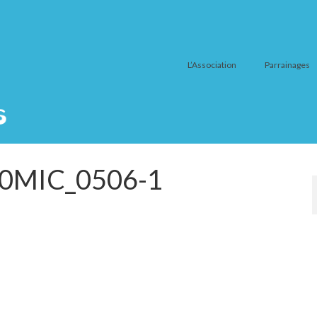
L’Association
Parrainages
20MIC_0506-1