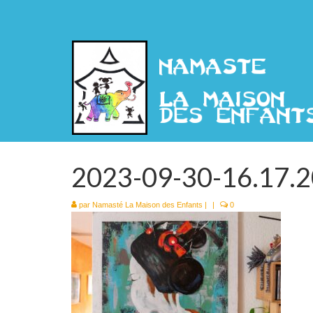
2023-09-30-16.17.
par
Namasté La Maison des Enfants
|
|
0