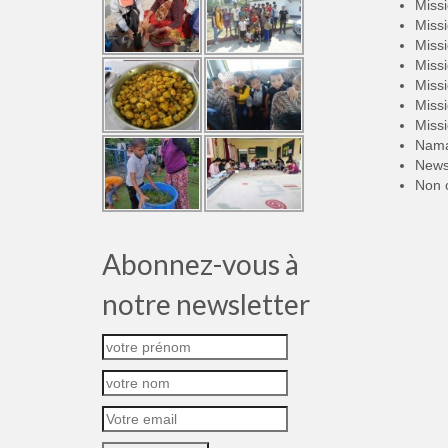
Miss
Miss
Miss
Miss
Miss
Miss
Miss
Nama
New
Non 
Abonnez-vous à
notre newsletter