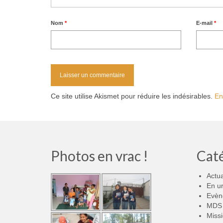
Nom
*
E-mail
*
Ce site utilise Akismet pour réduire les indésirables.
En
Photos en vrac !
Cat
Actua
En u
Evèn
MDS 
Miss