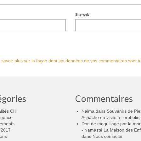
Site web
 savoir plus sur la façon dont les données de vos commentaires sont tr
égories
Commentaires
lités CH
Naima
dans
Souvenirs de Pie
rgence
Achache en visite à l’orphelin
ements
Don de maquillage par la ma
2017
- Namasté La Maison des Enf
ions
dans
Nous contacter