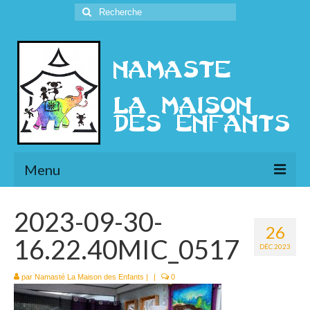
Rechercher
:
Menu
L’Association
2023-09-30-
26
Présentation
16.22.40MIC_0517
DÉC 2023
l’Ethique
par
Namasté La Maison des Enfants
|
|
0
Historique