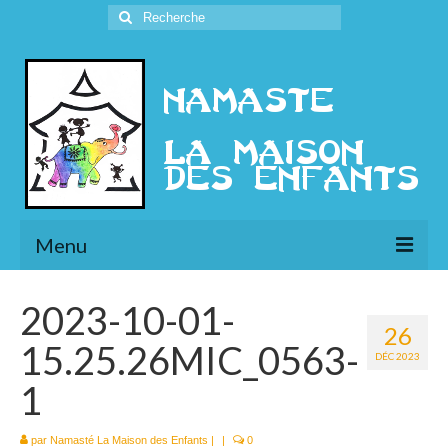
Rechercher
:
Menu
L’Association
2023-10-01-
26
Présentation
15.25.26MIC_0563-
DÉC 2023
l’Ethique
1
Historique
par
Namasté La Maison des Enfants
|
|
0