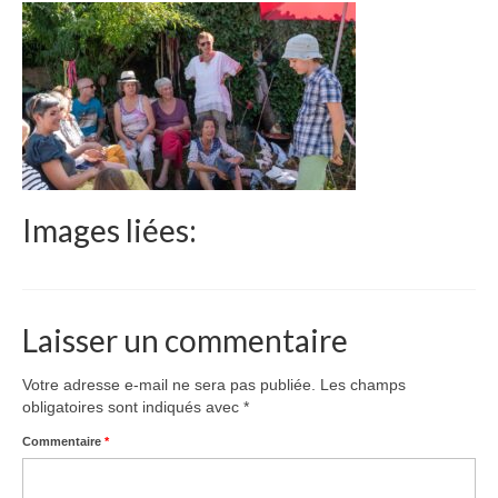
Le Népal
Documents
Parrainages
Missions 2023
Actualités
Images liées:
Nous contacter
Laisser un commentaire
Votre adresse e-mail ne sera pas publiée.
Les champs
obligatoires sont indiqués avec
*
Commentaire
*