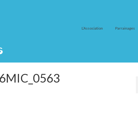
L’Association
Parrainages
26MIC_0563