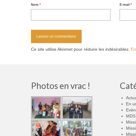
Nom
*
E-mail
*
Ce site utilise Akismet pour réduire les indésirables.
En
Photos en vrac !
Cat
Actua
En u
Evèn
MDS 
Miss
Miss
Miss