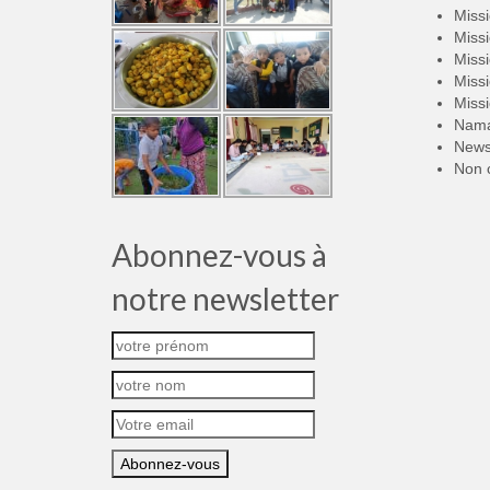
Miss
Miss
Miss
Miss
Miss
Nama
New
Non 
Abonnez-vous à
notre newsletter