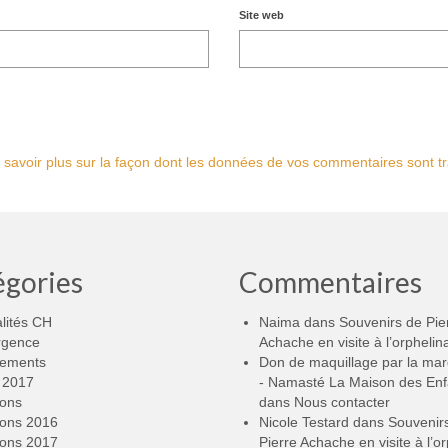
Site web
 savoir plus sur la façon dont les données de vos commentaires sont tr
égories
Commentaires
lités CH
Naima
dans
Souvenirs de Pie
rgence
Achache en visite à l’orphelin
ements
Don de maquillage par la ma
2017
- Namasté La Maison des Enf
ions
dans
Nous contacter
ions 2016
Nicole Testard
dans
Souvenir
ions 2017
Pierre Achache en visite à l’or