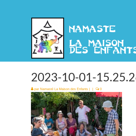
2023-10-01-15.25.
par
Namasté La Maison des Enfants
|
|
0