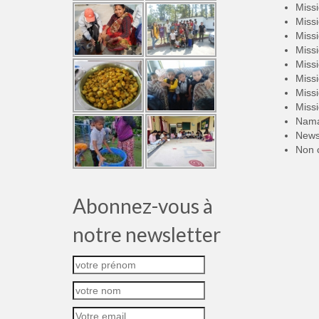
Miss
Miss
Miss
Miss
Miss
Miss
Miss
Miss
Nama
New
Non 
Abonnez-vous à
notre newsletter