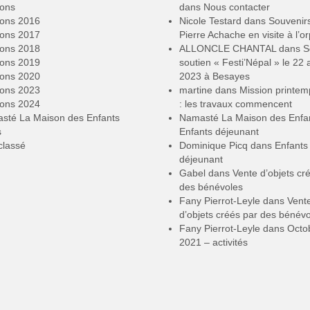
ions
dans
Nous contacter
ions 2016
Nicole Testard
dans
Souvenir
ions 2017
Pierre Achache en visite à l’or
ions 2018
ALLONCLE CHANTAL
dans
S
ions 2019
soutien « Festi’Népal » le 22 a
ions 2020
2023 à Besayes
ions 2023
martine
dans
Mission printe
ions 2024
: les travaux commencent
sté La Maison des Enfants
Namasté La Maison des Enfa
s
Enfants déjeunant
classé
Dominique Picq
dans
Enfants
déjeunant
Gabel
dans
Vente d’objets cr
des bénévoles
Fany Pierrot-Leyle
dans
Vent
d’objets créés par des bénév
Fany Pierrot-Leyle
dans
Octo
2021 – activités