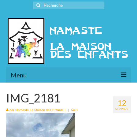
Rechercher
:
Menu
L’Association
IMG_2181
12
Présentation
SEP 2022
par
Namasté La Maison des Enfants
|
|
0
l’Ethique
Historique