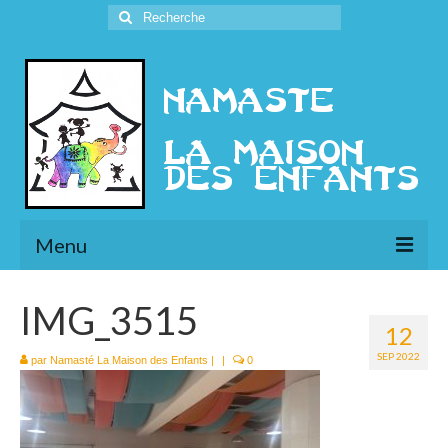
Rechercher
:
Menu
L’Association
IMG_3515
12
Présentation
SEP 2022
par
Namasté La Maison des Enfants
|
|
0
l’Ethique
Historique