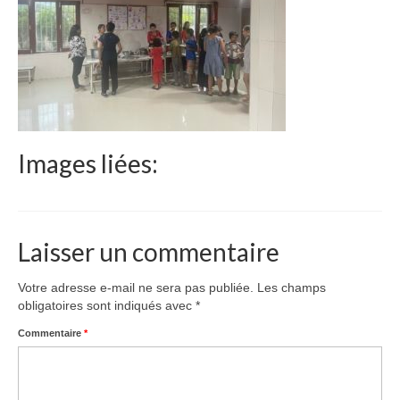
Le Népal
Documents
Parrainages
Missions 2023
Images liées:
Actualités
Nous contacter
Laisser un commentaire
Votre adresse e-mail ne sera pas publiée.
Les champs
obligatoires sont indiqués avec
*
Commentaire
*