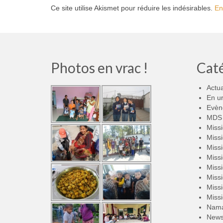
Ce site utilise Akismet pour réduire les indésirables.
En
Photos en vrac !
Cat
Actua
En u
Evèn
MDS 
Miss
Miss
Miss
Miss
Miss
Miss
Miss
Miss
Nama
New