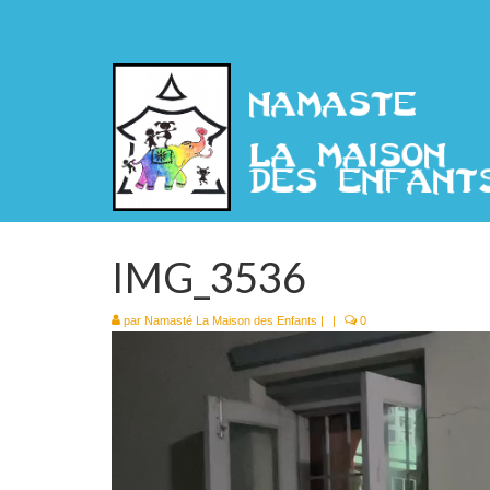
IMG_3536
par
Namasté La Maison des Enfants
|
|
0
Lecteur
vidéo