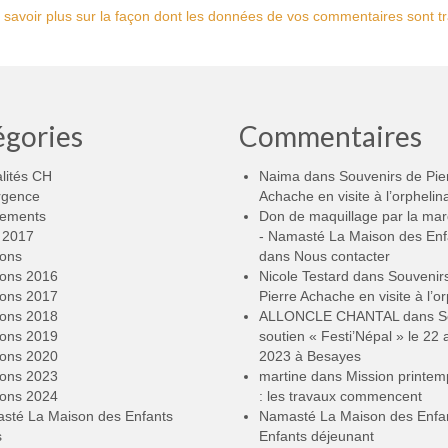
 savoir plus sur la façon dont les données de vos commentaires sont tr
égories
Commentaires
lités CH
Naima
dans
Souvenirs de Pie
rgence
Achache en visite à l’orphelin
ements
Don de maquillage par la ma
2017
- Namasté La Maison des Enf
ions
dans
Nous contacter
ions 2016
Nicole Testard
dans
Souvenir
ions 2017
Pierre Achache en visite à l’or
ions 2018
ALLONCLE CHANTAL
dans
S
ions 2019
soutien « Festi’Népal » le 22 a
ions 2020
2023 à Besayes
ions 2023
martine
dans
Mission printe
ions 2024
: les travaux commencent
sté La Maison des Enfants
Namasté La Maison des Enfa
s
Enfants déjeunant