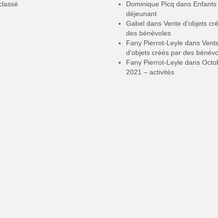
classé
Dominique Picq
dans
Enfants
déjeunant
Gabel
dans
Vente d’objets cr
des bénévoles
Fany Pierrot-Leyle
dans
Vent
d’objets créés par des bénév
Fany Pierrot-Leyle
dans
Octo
2021 – activités