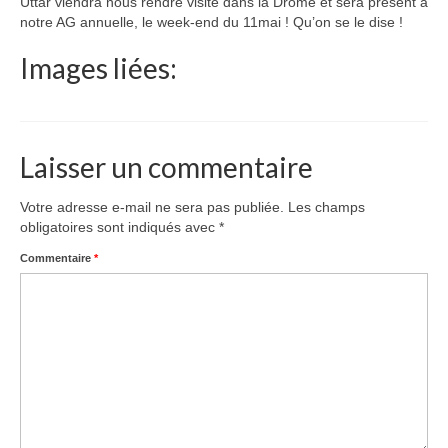
Uttar viendra nous rendre visite dans la Drôme et sera présent à
Le Népal
notre AG annuelle, le week-end du 11mai ! Qu’on se le dise !
Documents
Images liées:
Parrainages
Missions 2023
Laisser un commentaire
Actualités
Votre adresse e-mail ne sera pas publiée.
Les champs
Nous contacter
obligatoires sont indiqués avec
*
Commentaire
*