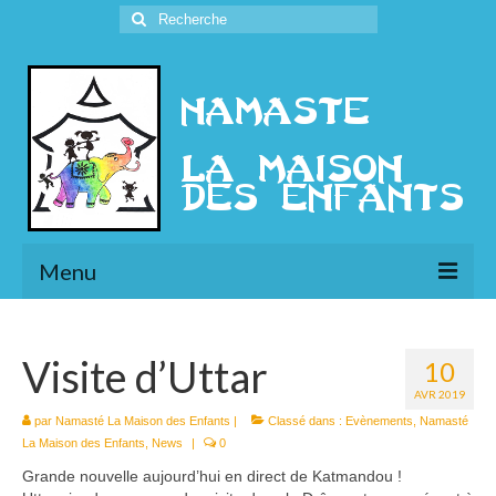
Rechercher
:
Menu
L’Association
Visite d’Uttar
10
Présentation
AVR 2019
l’Ethique
par
Namasté La Maison des Enfants
|
Classé dans :
Evènements
,
Namasté
La Maison des Enfants
,
News
|
0
Historique
Grande nouvelle aujourd’hui en direct de Katmandou !