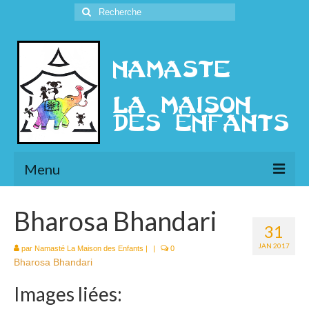
Rechercher
:
Menu
L’Association
Bharosa Bhandari
31
Présentation
JAN 2017
par
Namasté La Maison des Enfants
|
|
0
Bharosa Bhandari
l’Ethique
Images liées:
Historique