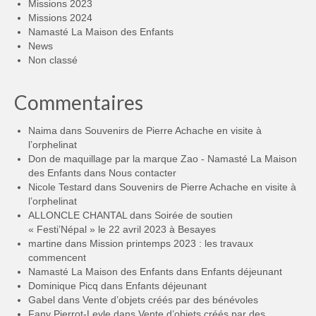
Missions 2023
Missions 2024
Namasté La Maison des Enfants
News
Non classé
Commentaires
Naima
dans
Souvenirs de Pierre Achache en visite à
l’orphelinat
Don de maquillage par la marque Zao - Namasté La Maison
des Enfants
dans
Nous contacter
Nicole Testard
dans
Souvenirs de Pierre Achache en visite à
l’orphelinat
ALLONCLE CHANTAL
dans
Soirée de soutien
« Festi’Népal » le 22 avril 2023 à Besayes
martine
dans
Mission printemps 2023 : les travaux
commencent
Namasté La Maison des Enfants
dans
Enfants déjeunant
Dominique Picq
dans
Enfants déjeunant
Gabel
dans
Vente d’objets créés par des bénévoles
Fany Pierrot-Leyle
dans
Vente d’objets créés par des