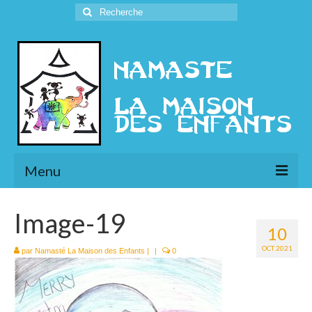
Rechercher
:
Menu
L’Association
Image-19
10
Présentation
OCT 2021
par
Namasté La Maison des Enfants
|
|
0
l’Ethique
Historique