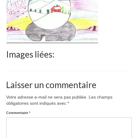
Le Népal
Documents
Parrainages
Missions 2023
Images liées:
Actualités
Nous contacter
Laisser un commentaire
Votre adresse e-mail ne sera pas publiée.
Les champs
obligatoires sont indiqués avec
*
Commentaire
*