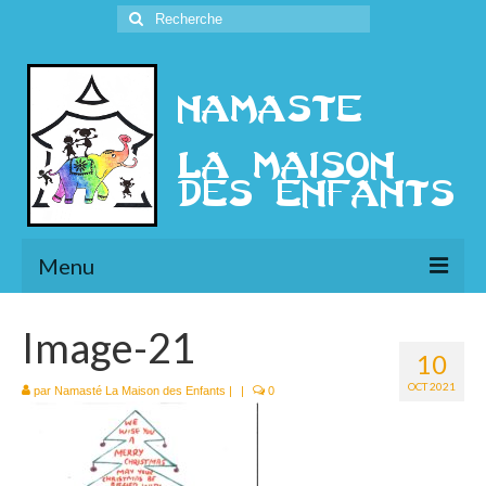
Rechercher
:
Menu
L’Association
Image-21
10
Présentation
OCT 2021
par
Namasté La Maison des Enfants
|
|
0
l’Ethique
Historique