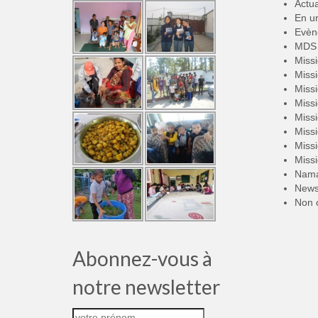
Actua
En u
Evèn
MDS 
Miss
Miss
Miss
Miss
Miss
Miss
Miss
Miss
Nama
New
Non 
Abonnez-vous à
notre newsletter