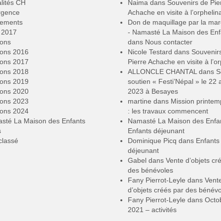
lités CH
Naima
dans
Souvenirs de Pie
rgence
Achache en visite à l’orphelin
ements
Don de maquillage par la ma
2017
- Namasté La Maison des Enf
ions
dans
Nous contacter
ions 2016
Nicole Testard
dans
Souvenir
ions 2017
Pierre Achache en visite à l’or
ions 2018
ALLONCLE CHANTAL
dans
S
ions 2019
soutien « Festi’Népal » le 22 a
ions 2020
2023 à Besayes
ions 2023
martine
dans
Mission printe
ions 2024
: les travaux commencent
sté La Maison des Enfants
Namasté La Maison des Enfa
s
Enfants déjeunant
classé
Dominique Picq
dans
Enfants
déjeunant
Gabel
dans
Vente d’objets cr
des bénévoles
Fany Pierrot-Leyle
dans
Vent
d’objets créés par des bénév
Fany Pierrot-Leyle
dans
Octo
2021 – activités