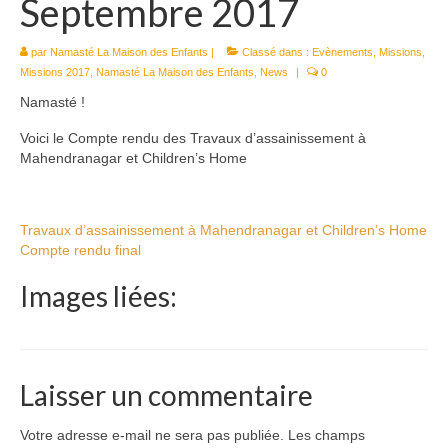
Septembre 2017
Le Népal
par
Namasté La Maison des Enfants
|
Classé dans :
Evènements
,
Missions
,
Documents
Missions 2017
,
Namasté La Maison des Enfants
,
News
|
0
Parrainages
Namasté !
Missions 2023
Voici le Compte rendu des Travaux d’assainissement à
Mahendranagar et Children’s Home
Actualités
Nous contacter
Travaux d’assainissement à Mahendranagar et Children’s Home
Compte rendu final
Images liées:
Laisser un commentaire
Votre adresse e-mail ne sera pas publiée.
Les champs