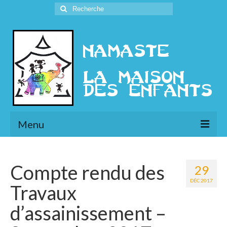
Rechercher
:
Menu
L’Association
Compte rendu des
29
Présentation
DÉC 2017
Travaux
l’Ethique
d’assainissement –
Historique