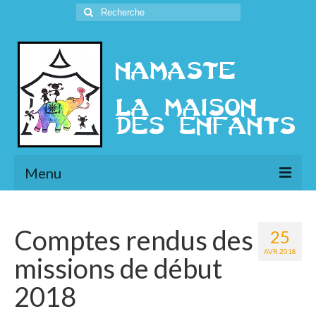
Rechercher
:
Menu
L’Association
Comptes rendus des
25
Présentation
AVR 2018
missions de début
l’Ethique
2018
Historique