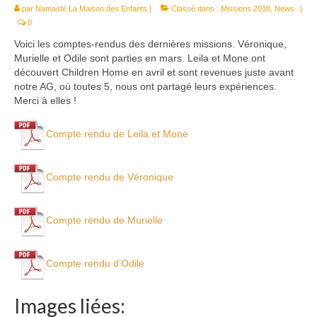
par
Namasté La Maison des Enfants
Le Népal
|
Classé dans :
Missions 2018
,
News
|
0
Documents
Voici les comptes-rendus des dernières missions. Véronique,
Murielle et Odile sont parties en mars. Leila et Mone ont
Parrainages
découvert Children Home en avril et sont revenues juste avant
notre AG, où toutes 5, nous ont partagé leurs expériences.
Missions 2023
Merci à elles !
Actualités
Compte rendu de Leila et Mone
Nous contacter
Compte rendu de Véronique
Compte rendu de Murielle
Compte rendu d’Odile
Images liées: